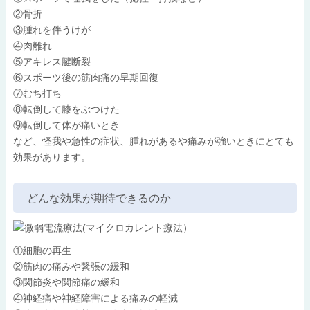
②骨折
③腫れを伴うけが
④肉離れ
⑤アキレス腱断裂
⑥スポーツ後の筋肉痛の早期回復
⑦むち打ち
⑧転倒して膝をぶつけた
⑨転倒して体が痛いとき
など、怪我や急性の症状、腫れがあるや痛みが強いときにとても
効果があります。
どんな効果が期待できるのか
①細胞の再生
②筋肉の痛みや緊張の緩和
③関節炎や関節痛の緩和
④神経痛や神経障害による痛みの軽減